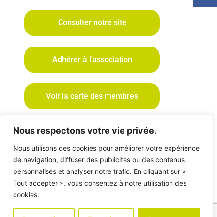
Consulter notre site
Adhérer à l'association
Voir la carte des membres
Nous respectons votre vie privée.
Participer aux RDV de l'Arbo
2025 - Informations à venir
Nous utilisons des cookies pour améliorer votre expérience
de navigation, diffuser des publicités ou des contenus
personnalisés et analyser notre trafic. En cliquant sur «
Tout accepter », vous consentez à notre utilisation des
Marcellas, 26800 Étoile-sur-Rhône
cookies.
Tél
:
04 75 60 13 12